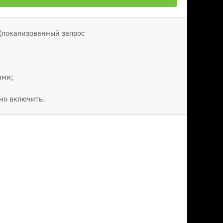
 (локализованный запрос
ами;
но включить.